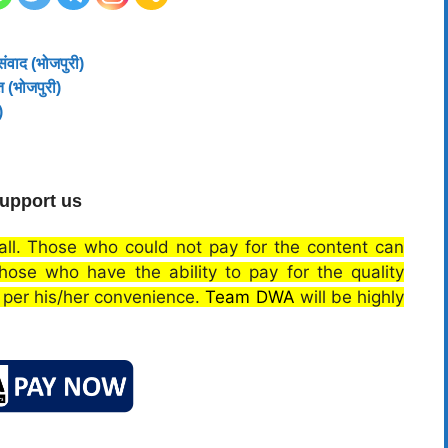
ंवाद (भोजपुरी)
त (भोजपुरी)
)
upport us
 all. Those who could not pay for the content can
 those who have the ability to pay for the quality
s per his/her convenience.
Team DWA
will be highly