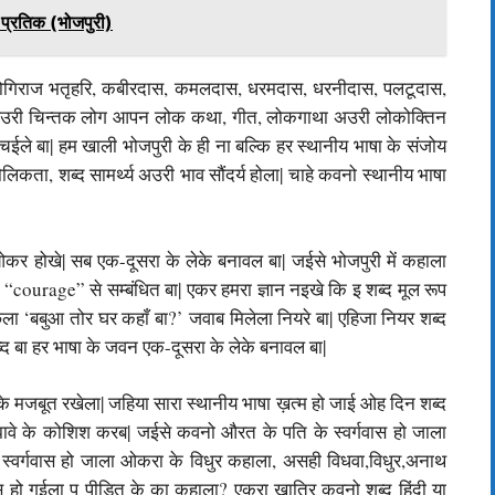
 प्रतिक (भोजपुरी)
 योगिराज भतृहरि, कबीरदास, कमलदास, धरमदास, धरनीदास, पलटूदास,
 अउरी चिन्तक लोग आपन लोक कथा, गीत, लोकगाथा अउरी लोकोक्तिन
ुचईले बा| हम खाली भोजपुरी के ही ना बल्कि हर स्थानीय भाषा के संजोय
िकता, शब्द सामर्थ्य अउरी भाव सौंदर्य होला| चाहे कवनो स्थानीय भाषा
कर होखे| सब एक-दूसरा के लेके बनावल बा| जईसे भोजपुरी में कहाला
े “courage” से सम्बंधित बा| एकर हमरा ज्ञान नइखे कि इ शब्द मूल रूप
ूछेला ‘बबुआ तोर घर कहाँ बा?’ जवाब मिलेला नियरे बा| एहिजा नियर शब्द
ब्द बा हर भाषा के जवन एक-दूसरा के लेके बनावल बा|
य के मजबूत रखेला| जहिया सारा स्थानीय भाषा ख़त्म हो जाई ओह दिन शब्द
झावे के कोशिश करब| जईसे कवनो औरत के पति के स्वर्गवास हो जाला
्वर्गवास हो जाला ओकरा के विधुर कहाला, असही विधवा,विधुर,अनाथ
वास हो गईला प पीड़ित के का कहाला? एकरा खातिर कवनो शब्द हिंदी या