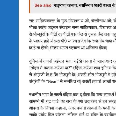
See also
मातृभाषा पहचान, स्वाभिमान अउरी एकता के
संत साहित्यकारन के गुरू गोरखनाथ जी, चैरंगीनाथ जी,
भीखा साहेब जईसन सैकड़न सन्त साहित्यकार, विचारक
से भोजपुरी के पीढ़ी दर पीढ़ी एक कंठ से दूसरा कंठ तक पह
के पक्षधर हई| ओकरा पीछे कारण इ देब कि स्थानीय भाषा मौल
काहे ना होखे| ओकर आपन पहचान आ अस्मिता होला|
दुनिया में कवनो अईसन भाषा नईखे जवना के सारा शब्द ओ
‘तोहरा में कतना करेजा बा?” एहिजा करेजा शब्द इंग्लिश क
से अंग्रेजी के ह कि भोजपुरी के| असही लोग भोजपुरी में प
अंग्रेजी के “Near” से सम्बंधित बा| असही हजारों-लाखों श
स्थानीय भाषा के सबसे बढ़िया बात इ होला कि शब्द सामर्थ्
सामर्थ्य भी घट जाई| एह बात के एगो उदाहरन से हम सम
ओकरा के विधवा कहाला, अगर कवनो आदमी के पत्नी के स
सबके पर्याय मिल सकेला| लेकिन भाई या बहिन के स्वर्ग