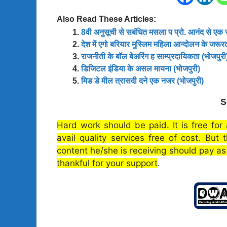
Also Read These Articles:
8वी अनुसूची से सबंधित मसला प प्रो. आनंद से एक स
देश में एगो बरियार मुस्लिम महिला आन्दोलन के जरूर
राजनीती के बॉल बेअरिंग ह साम्प्रदायिकता (भोजपुरी
डिजिटल इंडिया के असल मायना (भोजपुरी)
मिड डे मील त्रासदी दने एक नजर (भोजपुरी)
S
Hard work should be paid. It is free for
avail quality services free of cost. But
content he/she is receiving should pay a
thankful for your support
.