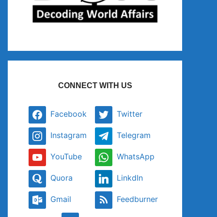
CONNECT WITH US
Facebook
Twitter
Instagram
Telegram
YouTube
WhatsApp
Quora
LinkdIn
Gmail
Feedburner