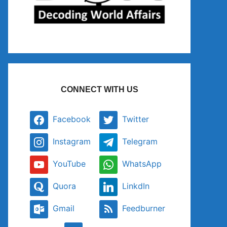
CONNECT WITH US
Facebook
Twitter
Instagram
Telegram
YouTube
WhatsApp
Quora
LinkdIn
Gmail
Feedburner