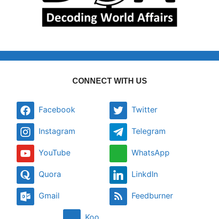
CONNECT WITH US
Facebook
Twitter
Instagram
Telegram
YouTube
WhatsApp
Quora
LinkdIn
Gmail
Feedburner
Koo