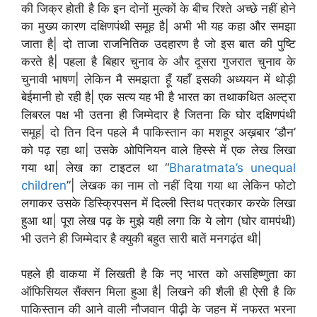
की जिक्र होती है कि इन दोनों मुल्कों के बीच रिश्ते अच्छे नहीं होने
का मुख्य कारण दक्षिणपंथी समूह है| अभी भी यह कहा और समझा
जाता है| दो ताजा राजनितिक उदहारण है जो इस बात की पुष्टि
करते है| पहला है बिहार चुनाव के और दूसरा गुजरात चुनाव के
चुनावी भाषण| लेकिन मै समझता हूँ यहाँ इसकी अध्ययन में थोड़ी
बेईमानी हो रही है| एक सत्य यह भी है भारत का तथाकथित अल्ट्रा
लिबरल पक्ष भी उतना ही जिम्मेदार है जितना कि घोर दक्षिणपंथी
समूह| दो तिन दिन पहले मै पाकिस्तान का मशहूर अख़बार ‘डौन’
को पढ़ रहा था| उसके ओपिनियन वाले हिस्से में एक लेख लिखा
गया था| लेख का टाइटल था “
Bharatmata’s unequal
children
”| लेखक का नाम तो नहीं दिया गया था लेकिन फोटो
लगाकर उसके डिस्क्रिपसन में दिल्ली स्तिथ पत्रकार करके लिखा
हुआ था| पूरा लेख पढ़ के मुझे यही लगा कि ये लोग (घोर वामपंथी)
भी उतने ही जिम्मेदार है क्युकी बहुत सारी बातें मनगढ़ंत थी|
पहले ही वाकया में लिखती है कि नए भारत को असहिष्णुता का
ऑफिसियल सैंक्सन मिला हुआ है| लिखने की शैली ही ऐसी है कि
पाकिस्तान की आने वाली नौजवान पीढ़ी के जहन में नफरत भरना