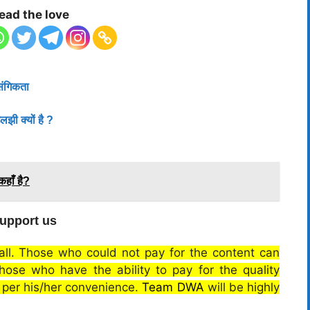
ead the love
संगिकता
लझी क्यों है ?
कहाँ है?
upport us
 all. Those who could not pay for the content can
 those who have the ability to pay for the quality
s per his/her convenience.
Team DWA
will be highly