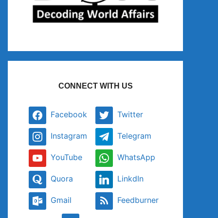
CONNECT WITH US
Facebook
Twitter
Instagram
Telegram
YouTube
WhatsApp
Quora
LinkdIn
Gmail
Feedburner