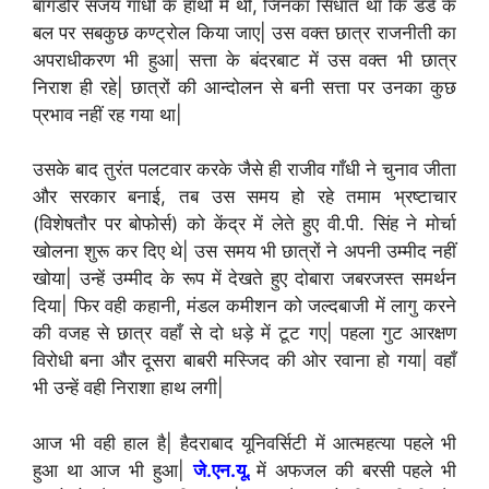
बागडोर संजय गाँधी के हाथों में थी, जिनका सिधांत था कि डंडे के
बल पर सबकुछ कण्ट्रोल किया जाए| उस वक्त छात्र राजनीती का
अपराधीकरण भी हुआ| सत्ता के बंदरबाट में उस वक्त भी छात्र
निराश ही रहे| छात्रों की आन्दोलन से बनी सत्ता पर उनका कुछ
प्रभाव नहीं रह गया था|
उसके बाद तुरंत पलटवार करके जैसे ही राजीव गाँधी ने चुनाव जीता
और सरकार बनाई, तब उस समय हो रहे तमाम भ्रष्टाचार
(विशेषतौर पर बोफोर्स) को केंद्र में लेते हुए वी.पी. सिंह ने मोर्चा
खोलना शुरू कर दिए थे| उस समय भी छात्रों ने अपनी उम्मीद नहीं
खोया| उन्हें उम्मीद के रूप में देखते हुए दोबारा जबरजस्त समर्थन
दिया| फिर वही कहानी, मंडल कमीशन को जल्दबाजी में लागु करने
की वजह से छात्र वहाँ से दो धड़े में टूट गए| पहला गुट आरक्षण
विरोधी बना और दूसरा बाबरी मस्जिद की ओर रवाना हो गया| वहाँ
भी उन्हें वही निराशा हाथ लगी|
आज भी वही हाल है| हैदराबाद यूनिवर्सिटी में आत्महत्या पहले भी
हुआ था आज भी हुआ|
जे.एन.यू.
में अफजल की बरसी पहले भी