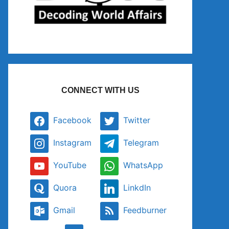
CONNECT WITH US
Facebook
Twitter
Instagram
Telegram
YouTube
WhatsApp
Quora
LinkdIn
Gmail
Feedburner