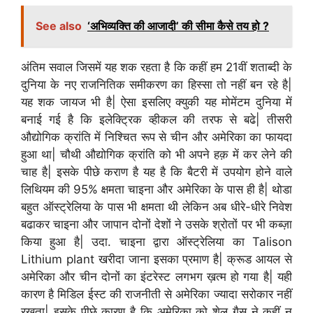
See also
‘अभिव्यक्ति की आजादी’ की सीमा कैसे तय हो ?
अंतिम सवाल जिसमें यह शक रहता है कि कहीं हम 21वीं शताब्दी के
दुनिया के नए राजनितिक समीकरण का हिस्सा तो नहीं बन रहे है|
यह शक जायज भी है| ऐसा इसलिए क्युकी यह मोमेंटम दुनिया में
बनाई गई है कि इलेक्ट्रिक व्हीकल की तरफ से बढे| तीसरी
औद्योगिक क्रांति में निश्चित रूप से चीन और अमेरिका का फायदा
हुआ था| चौथी औद्योगिक क्रांति को भी अपने हक़ में कर लेने की
चाह है| इसके पीछे कराण है यह है कि बैटरी में उपयोग होने वाले
लिथियम की 95% क्षमता चाइना और अमेरिका के पास ही है| थोडा
बहुत ऑस्ट्रेलिया के पास भी क्षमता थी लेकिन अब धीरे-धीरे निवेश
बढाकर चाइना और जापान दोनों देशों ने उसके श्रोतों पर भी कब्ज़ा
किया हुआ है| उदा. चाइना द्वारा ऑस्ट्रेलिया का Talison
Lithium plant खरीदा जाना इसका प्रमाण है| क्रूड आयल से
अमेरिका और चीन दोनों का इंटरेस्ट लगभग ख़त्म हो गया है| यही
कारण है मिडिल ईस्ट की राजनीती से अमेरिका ज्यादा सरोकार नहीं
रखता| इसके पीछे कारण है कि अमेरिका को शेल गैस ने कहीं न