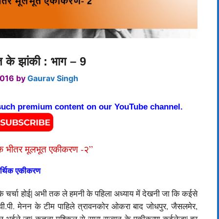
त के झांकी : भाग – 9
2016
by
Gaurav Singh
 such premium content on our YouTube channel.
के भीतर मूलभूत एकीकरण -२”
र्थिक एकीकरण
 चर्चा होई| अभी तक ले हमनी के पहिला अध्याय में देखनी जा कि कईसे
 वी.पी. मेनन के टीम पाहिले त्रावनकोर ओकरा बाद जोधपुर, जैसलमेर,
ल भईले जा| कतना मुश्किल से सारा राज्यन के एकीकरण कईलेजा| हर