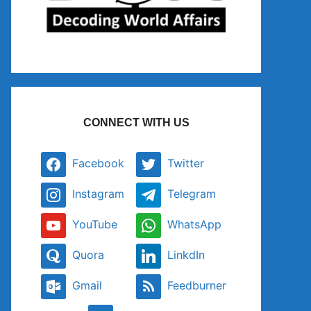
CONNECT WITH US
Facebook
Twitter
Instagram
Telegram
YouTube
WhatsApp
Quora
LinkdIn
Gmail
Feedburner