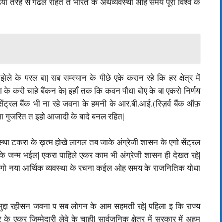
या तरह से गढले रहित त भारत के अर्थव्यवस्था ओह समय पूरा विश्व के
े के परल बा| सब सम्स्यान के पीछे एके करान रहे कि हर क्षेत्र में
ा के करी चाहे बैंकन के| इहाँ तक कि कवन पौधा बोए के बा एकरो निर्णय
ेंट्रल बैंक भी ना रहे जवना के हमनी के आर.बी.आई.(रिज़र्व बैंक ऑफ़
 ना गुजरित त इहो आजादी के बादे बनल रहित|
स्था टकरा के ख़त्म होखे लागल तब जाके अंग्रेजी शासन के एगो सेंट्रल
े जन्म भईल| एकरा पाहिले एकर काम भी अंग्रेजी शासन ही देखत रहे|
र एगो नया आर्थिक व्यवस्था के रचना कईल ओह समय के राजनितिक योधा
द्दा रहीसन जवना प सब लोगन के आम सहमती रहे| पहिला इ कि राज्य
े एकर जिम्मेदारी लेवे के चाही| सार्वजनिक क्षेत्र में सरकार में अहम