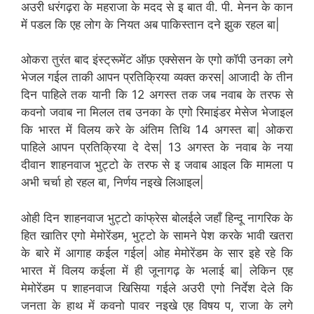
अउरी धरंगढ़रा के महराजा के मदद से इ बात वी. पी. मेनन के कान
में पडल कि एह लोग के नियत अब पाकिस्तान दने झुक रहल बा|
ओकरा तुरंत बाद इंस्ट्रूमेंट ऑफ़ एक्सेसन के एगो कॉपी उनका लगे
भेजल गईल ताकी आपन प्रतिक्रिया व्यक्त करस| आजादी के तीन
दिन पाहिले तक यानी कि 12 अगस्त तक जब नवाब के तरफ से
कवनो जवाब ना मिलल तब उनका के एगो रिमाइंडर मेसेज भेजाइल
कि भारत में विलय करे के अंतिम तिथि 14 अगस्त बा| ओकरा
पाहिले आपन प्रतिक्रिया दे देस| 13 अगस्त के नवाब के नया
दीवान शाहनवाज भुट्टो के तरफ से इ जवाब आइल कि मामला प
अभी चर्चा हो रहल बा, निर्णय नइखे लिआइल|
ओही दिन शाहनवाज भुट्टो कांफ्रेस बोलईले जहाँ हिन्दू नागरिक के
हित खातिर एगो मेमोरेंडम, भुट्टो के सामने पेश करके भावी खतरा
के बारे में आगाह कईल गईल| ओह मेमोरेंडम के सार इहे रहे कि
भारत में विलय कईला में ही जूनागढ़ के भलाई बा| लेकिन एह
मेमोरेंडम प शाहनवाज खिसिया गईले अउरी एगो निर्देश देले कि
जनता के हाथ में कवनो पावर नइखे एह विषय प, राजा के लगे