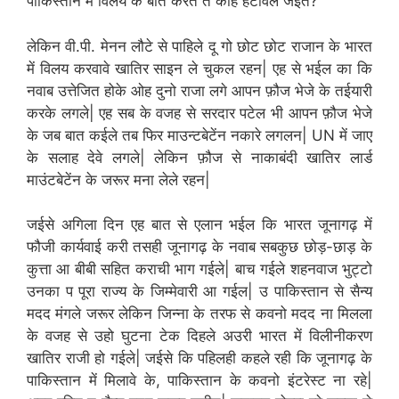
पाकिस्तान में विलय के बात करते त काहे हटावल जईते?
लेकिन वी.पी. मेनन लौटे से पाहिले दू गो छोट छोट राजान के भारत
में विलय करवावे खातिर साइन ले चुकल रहन| एह से भईल का कि
नवाब उत्तेजित होके ओह दुनो राजा लगे आपन फ़ौज भेजे के तईयारी
करके लगले| एह सब के वजह से सरदार पटेल भी आपन फ़ौज भेजे
के जब बात कईले तब फिर माउन्टबेटेंन नकारे लगलन| UN में जाए
के सलाह देवे लगले| लेकिन फ़ौज से नाकाबंदी खातिर लार्ड
माउंटबेटेंन के जरूर मना लेले रहन|
जईसे अगिला दिन एह बात से एलान भईल कि भारत जूनागढ़ में
फौजी कार्यवाई करी तसही जूनागढ़ के नवाब सबकुछ छोड़-छाड़ के
कुत्ता आ बीबी सहित कराची भाग गईले| बाच गईले शहनवाज भुट्टो
उनका प पूरा राज्य के जिम्मेवारी आ गईल| उ पाकिस्तान से सैन्य
मदद मंगले जरूर लेकिन जिन्ना के तरफ से कवनो मदद ना मिलला
के वजह से उहो घुटना टेक दिहले अउरी भारत में विलीनीकरण
खातिर राजी हो गईले| जईसे कि पहिलही कहले रही कि जूनागढ़ के
पाकिस्तान में मिलावे के, पाकिस्तान के कवनो इंटरेस्ट ना रहे|