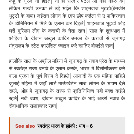
केहू के गुरेज ना होईत| ना ही सरदार पटेल आ नहीं नेहरु के|
लेकिन गलती उनका ले उहे भईल कि शाहनवाज भुट्टो(बेनजीर
भुट्टो के बाबा) जईसन लोगन के छाप छोप कईला से उ पाकिस्तान
के डोमिनियन में मिले के एलान कर दिहले| शाहनवाज भुट्टो ओह
घरी मुस्लिम लीग के कराची के नेता रहन| साल के शुरुआत में
ओहिजा के दीवान अब्दुल कादिर उनका के कराची से जूनागढ़
मंत्रालय के स्टेट काउंसिल ज्वाइन करे खातिर बोलईले रहन|
हालाँकि साल के अप्रील महिना में जूनागढ़ के नवाब प्रेस के माध्यम
से स्वतंत्र राज्य बनावे के एलान करके, भारत में विलीनीकरण करे
वाला प्रश्न के पूर्ण विराम दे दिहले| आजादी के एक महिना पाहिले
जुलाई महिना में जहाँ लार्ड माउंटबेटेन सारा लोगन के भाषण देले
रहले, ओह में जूनागढ़ के तरफ से प्रतिनिधित्व नबी बक्श कईले
रहले| नबी बक्श, दीवान अब्दुल कादिर के भाई अउरी नवाब के
सैवाधानिक सलाहकार रहन|
See also
स्वतंत्र भारत के झांकी : भाग – 6