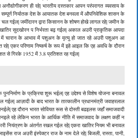
ण अनौद्योगीकरण ही रहे| भारतीय दस्तकार आपन परंपरागत व्यवसाय के
गो सम्पूर्ण निर्यातक देश के आयातक देश बनवला में औपनिवेशिक शासन के
त चल गईल| जमींदारन द्वारा किसानन के शोषण होखे लागल रहे| जमीन के
्ज खातिर सुदखोरन प निर्भरता बढ़ गईल| अकाल अउरी प्राकृतिक आपदा
चारान के आभाव में पशुअन के मृत्यु हो जात रहे अउरी पशुअन आ
हे| एकर परिणाम निष्कर्ष के रूप में इहे आइल कि एह अवधि‍ के दौरान
तिशत से गि‍रके 1952 में 3.8 प्रति‍शत रह गईल|
े पुननि‍र्माण के प्रक्रि‍या शुरू भईल| एह उद्देश्‍य से विशेष योजना बनावल
त कईल गईल| आज़ादी के बाद भारत के तात्कालीन प्रधानमंत्री जवाहरलाल
ति बनईले| एह दौरान भारत सोवियत रूस से दोस्ती बढइलस जहाँ समाजवादी
नइले रहे लेकिन भारत के आर्थिक नीति में समाजवाद के लक्षण कहीं न
कारी नियंत्रण के अंतर्गत रखल गईल रहे| एकरा खातिर नियम भी बनावल
सेंस राज अउरी इंस्पेक्टर राज के नाम देले रहे| बिजली, रास्ता, पानी,