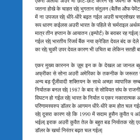
एकरा अलावां अउर भी छोट-छोट कारन रहे जवना के चल
जतना होखे के चाहत रहे| भुगतान संतुलन (बैलैंस औफ पेमें
में ना उपजल रहे| धीरे-धीरे बढ़त गईल अउरी चन्द्रशेखर 
रूप धारण कईलस अउरी भारत के पहिले से चर्मराइल अर्थव्यवस
मात्र तीन हप्तान के आयातन (इम्पोर्ट) के बराबर रह गईल|
गईल रहे| भारतीय रिजर्व बैंक नया क्रेडित देवल बंद क दे
का रहे| चुकी उपर देवल कारण भी उचित बा लेकिन सतही बा
एकर मुख्य कारनन के ज़ूम इन क के देखल आ जानल बहुत 
अफ्रीका से सोना अउरी अमेरिका के तकनीक के जरूरत 
अन्य बड़ पूँजीवादी शक्तियन के साथे अच्छा व्यापारिक सम
निर्यातक बनल रहे| 1987 के बाद से सोवियत संघ के राजन
विघटन हो गईल रहे| भारत के निर्यात प एकर नकारात्मक 
परिणामस्वरुप डॉलर के आगमन धीरे-धीरे कम होत चल गईल
रहे| दूसरा कारण रहे कि 1990 में सदाम हुसैन कुवैत 
भईल| इराक अउरी कुवैत तेल के बहुत बड निर्यातक रहे
डॉलर के खर्चा निरंतर बढ़त चल गईल|