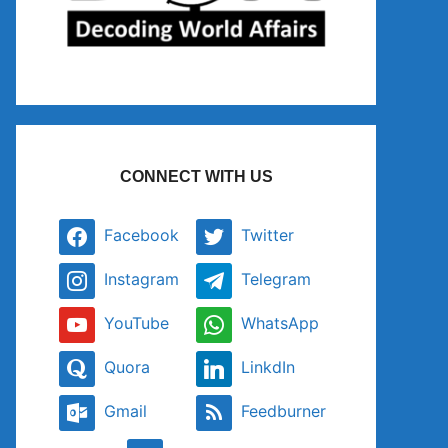
CONNECT WITH US
Facebook
Twitter
Instagram
Telegram
YouTube
WhatsApp
Quora
LinkdIn
Gmail
Feedburner