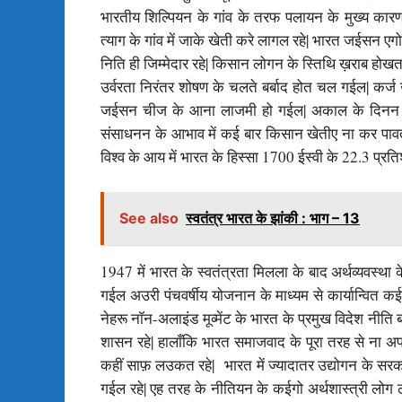
भारतीय शिल्पियन के गांव के तरफ पलायन के मुख्य कार
त्याग के गांव में जाके खेती करे लागल रहे| भारत जईसन ए
निति ही जिम्मेदार रहे| किसान लोगन के स्तिथि ख़राब होख
उर्वरता निरंतर शोषण के चलते बर्बाद होत चल गईल| कर
जईसन चीज के आना लाजमी हो गईल| अकाल के दिनन में 
संसाधनन के आभाव में कई बार किसान खेतीए ना कर पावत र
वि‍श्‍व के आय में भारत के हि‍स्‍सा 1700 ईस्वी के 22.3 प्र
See also
स्वतंत्र भारत के झांकी : भाग – 13
1947 में भारत के स्‍वतंत्रता मिलला के बाद अर्थव्‍यवस्‍था क
गईल अउरी पंचवर्षीय योजनान के माध्‍यम से कार्यान्‍वि‍
नेहरू नॉन-अलाइंड मूव्मेंट के भारत के प्रमुख विदेश नी
शासन रहे| हालाँकि भारत समाजवाद के पूरा तरह से ना अप
कहीं साफ़ लउकत रहे| भारत में ज्यादातर उद्योगन के सर
गईल रहे| एह तरह के नीतियन के कईगो अर्थशास्त्री लोग लाइ