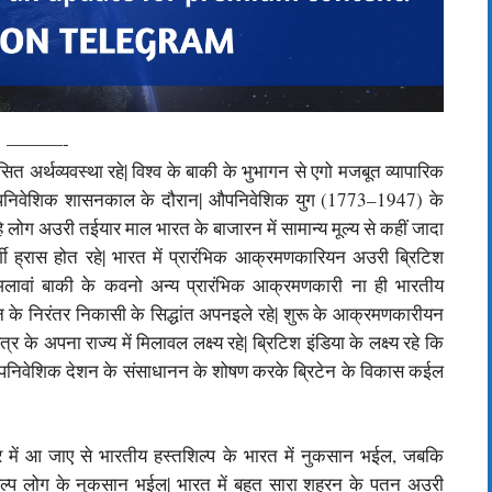
———-
अर्थव्यवस्था रहे| विश्व के बाकी के भुभागन से एगो मजबूत व्यापारिक
 औपनिवेशिक शासनकाल के दौरान| औपनि‍वेशि‍क युग (1773–1947) के
ोग अउरी तईयार माल भारत के बाजारन में सामान्‍य मूल्‍य से कहीं जादा
र्गी ह्रास होत रहे| भारत में प्रारंभिक आक्रमणकारियन अउरी ब्रिटिश
के अलावां बाकी के कवनो अन्य प्रारंभिक आक्रमणकारी ना ही भारतीय
धन के निरंतर निकासी के सिद्धांत अपनइले रहे| शुरू के आक्रमणकारीयन
 के अपना राज्य में मिलावल लक्ष्य रहे| ब्रिटिश इंडिया के लक्ष्य रहे कि
निवेशिक देशन के संसाधानन के शोषण करके ब्रिटेन के विकास कईल
 में आ जाए से भारतीय हस्तशिल्प के भारत में नुकसान भईल, जबकि
शिल्प लोग के नुकसान भईल| भारत में बहुत सारा शहरन के पतन अउरी