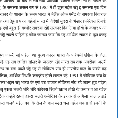
ते आजादी के बाद से तब तक आर्थिक विकास ओतना ना हो पावल रहे
ट) के समस्या असल रूप से 1985 में ही शुरू भईल रहे| इ समस्या एक दिन
सरकार के शासन के समय भारत मे बैलैंस औफ पेमेंट के समस्या विकराल
्था ठेहुना प आ गईल| भारत मे विदेशी मुद्रा के भंडार (फोरेक्स रिज़र्व)
 इ एगो बहुत ही गम्भीर समस्या रहे| सरकार दिवालिया होखे के कगार प आ
ले रहे| सबसे पाहिले इ चीज जानल जाव कि एह आर्थिक संकट में मूल वजह
|
जरूरी बा| पहिला आ मुख्य कारण भारत के पश्चिमी एशिया के तेल,
रहे| एह सब खातिर डॉलर के जरूरत रहे| भारत तब तक अमरीका अउरी
्बन्ध ना बना पवले रहे| एह से सोवियत संघ ही भारतीय माल के सबसे बड़
ीतिक, आर्थिक स्थिति कमज़ोर होखे लागल रहे| 1991 में सोवियत संघ के
असर भईल रहे| भारत के एगो बड बाजार सोवियत संघ रहे जवन टूट गईल|
| एकरा चलते धीरे-धीरे फोरेक्स रिज़र्व ख़तम होखे के कगार प आ गईल
प अटैक कईले रहन| एकरा चलते अमेरिका के इराक से अगिला साल लड़ाई
| एकरा चलते भईल का कि तेल के दाम बढ़त चल गईल जवना से हमनी के